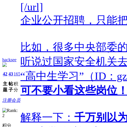
[/url]
企业公开招聘，只能把9
比如，很多中央部委的
听说过国家安全机关
hacksee
“高中生学习”（ID：gz
42
43
165
主
帖
积
可不要小看这些岗位
题
子
分
注册会员
解释一下：
千万别以
积分