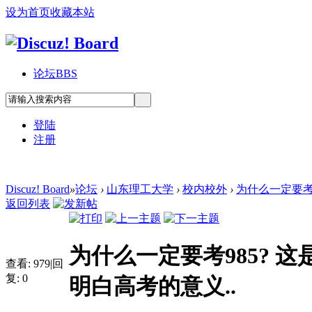
设为首页
收藏本站
论坛
BBS
登陆
注册
Discuz! Board
»
论坛
›
山东理工大学
›
校内校外
›
为什么一定要考9
返回列表
为什么一定要考985? 
查看:
979
|
回
复:
0
明白高考的意义..